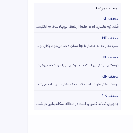
مطالب مرتبط
مخفف NL
هُلند (به هلندی: Nederland (تلفظ: نــِیدِرلانت)، به انگلیسی:...
مخفف HP
اسب بخار که به‌اختصار با hp نشان داده می‌شود، یکای توان است ...
مخفف BF
دوست پسر عنوانی است که به یک پسر یا مرد داده می‌شود و در تعر...
مخفف GF
دوست دختر عنوانی است که به یک دختر یا زن داده می‌شود و در تع...
مخفف FIN
جمهوری فنلاند کشوری است در منطقه اسکاندیناوی در شمال اروپا. ...