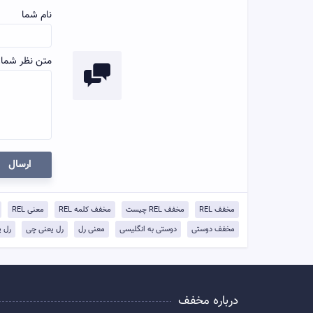
نام شما
متن نظر شما:
ارسال
مخفف REL
مخفف REL چیست
مخفف کلمه REL
معنی REL
مخفف دوستی
دوستی به انگلیسی
معنی رل
رل یعنی چی
رل ی
درباره مخفف