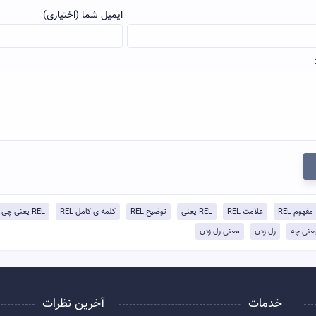
ایمیل شما (اختیاری)
مفهوم REL
علامت REL
REL یعنی
توضيح REL
کلمه ی کامل REL
REL یعنی چی
عنی چه
رل زدن
معنی رل زدن
خدمات
آخرین نظرات