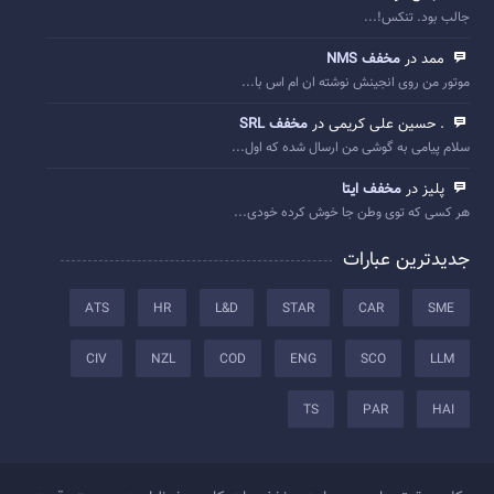
جالب بود. تنکس!...
ممد در
مخفف NMS
موتور من روی انجینش نوشته ان ام اس با...
. حسین علی کریمی در
مخفف SRL
سلام پیامی به گوشی من ارسال شده که اول...
پلیز در
مخفف ایتا
هر کسی که توی وطن جا خوش کرده خودی...
جدیدترین عبارات
ATS
HR
L&D
STAR
CAR
SME
CIV
NZL
COD
ENG
SCO
LLM
TS
PAR
HAI