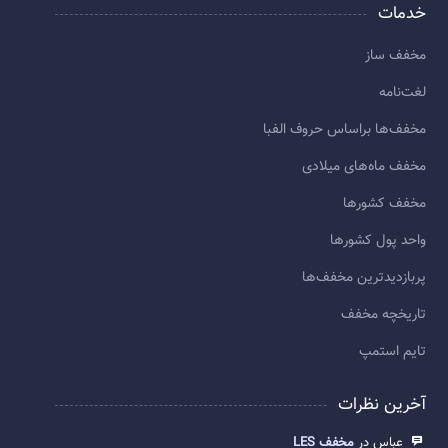
خدمات
مخفف ساز
لغت‌نامه
مخفف‌ها براساس حروف الفبا
مخفف ماه‌های میلادی
مخفف کشورها
واحد پول کشورها
پربازديدترين مخفف‌ها
تاريخچه مخفف
تایم استمپ
آخرین نظرات
عباس در
مخفف LES