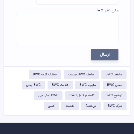
متن نظر شما:
ارسال
مخفف BWC
مخفف BWC چیست
مخفف کلمه BWC
معنی BWC
مفهوم BWC
علامت BWC
BWC یعنی
توضيح BWC
کلمه ی کامل BWC
BWC یعنی چی
مارک BWC
می‌دهد؟
اهمیت
کسی