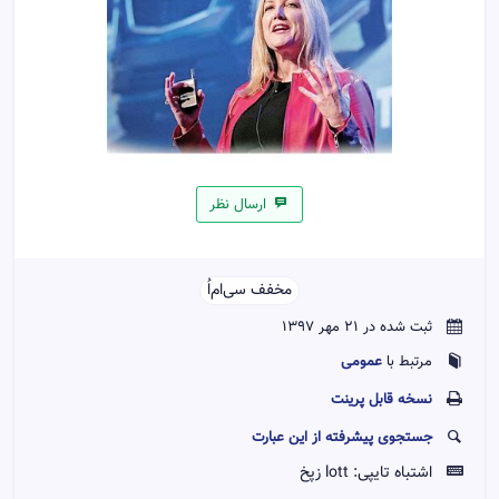
ارسال نظر
مخفف سی‌ام‌اُ‌‌
ثبت شده در 21 مهر 1397
عمومی
مرتبط با
نسخه قابل پرينت
جستجوی پیشرفته از این عبارت
اشتباه تایپی:
lott زپخ