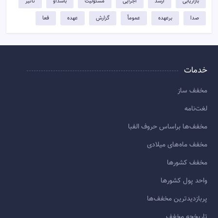
بازاریابی
ارشد
اجرایی
مسئولیت
باشداو
تاثیر
صدا
برعهده
عموماً
گزارش
عهده
فعا
خدمات
مخفف ساز
لغت‌نامه
مخفف‌ها براساس حروف الفبا
مخفف ماه‌های میلادی
مخفف کشورها
واحد پول کشورها
پربازديدترين مخفف‌ها
تاريخچه مخفف