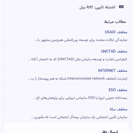
اشتباه تایپی:
lott یبل
مطالب مرتبط
مخفف USAID
نمایندگی ایالات متحده برای توسعه بین‌المللی هم‌چنین مشهور با...
مخفف UNCTAD
کنفرانس تجارت و توسعه سازمان ملل (UNCTAD) که به اختصار آنکتا...
مخفف INTERNET
اینترنت (مخفف interconnected network شبکه به هم پیوسته) را ب...
مخفف ESO
رصدخانه جنوبی اروپا یا ESO سازمانی اروپایی برای پژوهش‌های اخ...
مخفف ساتا
سازمان تأمین اجتماعی یک سازمان بیمه‌گر اجتماعی است که مأموری...
ارسال نظر