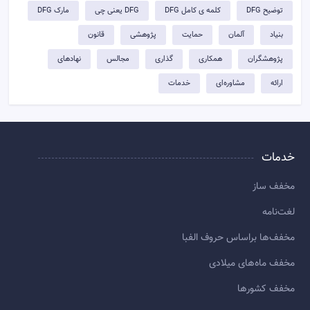
توضيح DFG
کلمه ی کامل DFG
DFG یعنی چی
مارک DFG
بنیاد
آلمان
حمایت
پژوهشی
قانون
پژوهشگران
همکاری
گذاری
مجالس
نهادهای
ارائه
مشاوره‌ای
خدمات
خدمات
مخفف ساز
لغت‌نامه
مخفف‌ها براساس حروف الفبا
مخفف ماه‌های میلادی
مخفف کشورها