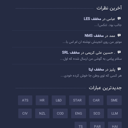
آخرین نظرات
عباس در
مخفف LES
جالب بود. تنکس!...
ممد در
مخفف NMS
موتور من روی انجینش نوشته ان ام اس با...
. حسین علی کریمی در
مخفف SRL
سلام پیامی به گوشی من ارسال شده که اول...
پلیز در
مخفف ایتا
هر کسی که توی وطن جا خوش کرده خودی...
جدیدترین عبارات
ATS
HR
L&D
STAR
CAR
SME
CIV
NZL
COD
ENG
SCO
LLM
TS
PAR
HAI