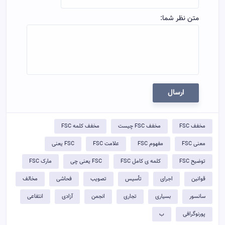
متن نظر شما:
ارسال
مخفف FSC
مخفف FSC چیست
مخفف کلمه FSC
معنی FSC
مفهوم FSC
علامت FSC
FSC یعنی
توضيح FSC
کلمه ی کامل FSC
FSC یعنی چی
مارک FSC
قوانین
اجرای
تأسیس
تصویب
فحاشی
مخالف
سانسور
بسیاری
تجاری
انجمن
آزادی
انتفاعی
پورنوگرافی
ب