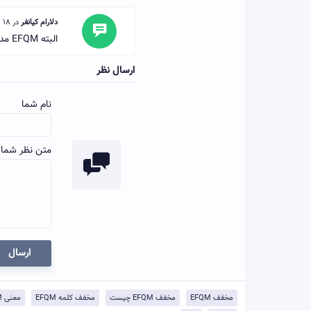
دلارام کیانفر
در 18 مرداد 1400 گفته:
البته EFQM مدل تعالی سازمانی است
ارسال نظر
نام شما
متن نظر شما:
ارسال
مخفف EFQM
مخفف EFQM چیست
مخفف کلمه EFQM
معنی EFQM