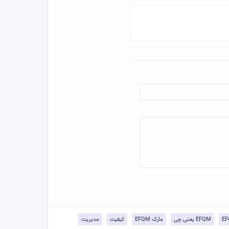
EFQM یعنی چی
مارک EFQM
کیفیت
مدیریت