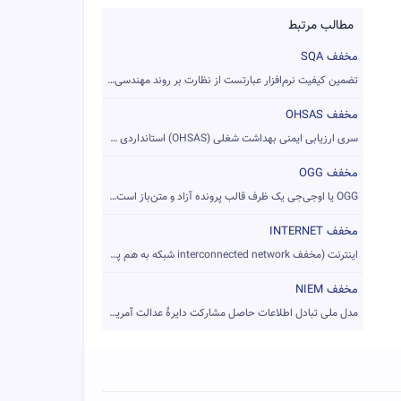
مطالب مرتبط
مخفف SQA
تضمین کیفیت نرم‌افزار عبارتست از نظارت بر روند مهندسی نرم‌اف...
مخفف OHSAS
سری ارزیابی ایمنی بهداشت شغلی (OHSAS) استانداردی قابل امتیاز...
مخفف OGG
OGG یا اوجی‌جی یک ظرف قالب پرونده آزاد و متن‌باز است که به‌و...
مخفف INTERNET
اینترنت (مخفف interconnected network شبکه به هم پیوسته) را ب...
مخفف NIEM
مدل ملی تبادل اطلاعات حاصل مشارکت دایرهٔ عدالت آمریکا و دایر...