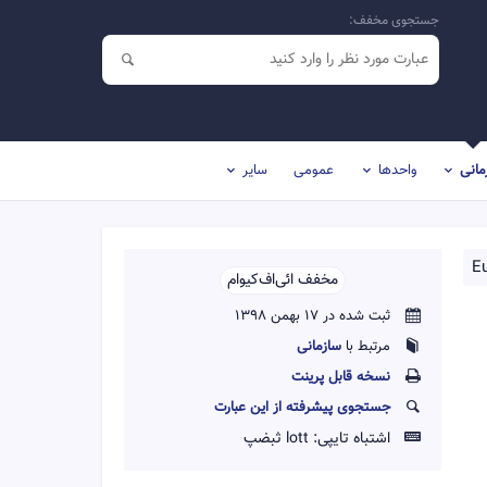
جستجوی مخفف:
مانی
واحدها
عمومی
سایر
E
مخفف ائی‌اف‌کیو‌ام‌‌
ثبت شده در 17 بهمن 1398
مرتبط با
سازمانی
نسخه قابل پرينت
جستجوی پیشرفته از این عبارت
اشتباه تایپی:
lott ثبضپ