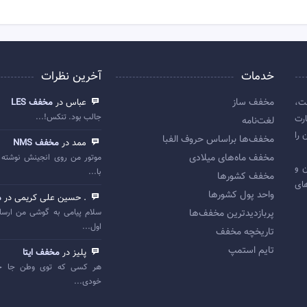
خدمات
آخرین نظرات
مخفف ساز
ت،
عباس در
مخفف LES
جالب بود. تنکس!...
رت
لغت‌نامه
 را
مخفف‌ها براساس حروف الفبا
ممد در
مخفف NMS
مخفف ماه‌های میلادی
موتور من روی انجینش نوشته 
 اولین و
با...
مخفف کشورها
ای
واحد پول کشورها
. حسین علی کریمی در
م
پربازديدترين مخفف‌ها
سلام پیامی به گوشی من ارسا
اول...
تاريخچه مخفف
تایم استمپ
پلیز در
مخفف ایتا
هر کسی که توی وطن جا خ
خودی...