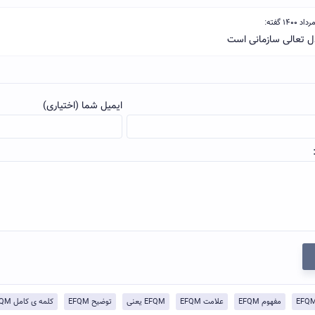
ایمیل شما (اختیاری)
مفهوم EFQM
علامت EFQM
EFQM یعنی
توضيح EFQM
کلمه ی کامل EFQM