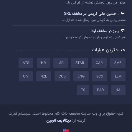
موتور من روی انجینش نوشته ان ام اس با...
. حسین علی کریمی در
مخفف SRL
سلام پیامی به گوشی من ارسال شده که اول...
پلیز در
مخفف ایتا
هر کسی که توی وطن جا خوش کرده خودی...
جدیدترین عبارات
ATS
HR
L&D
STAR
CAR
SME
CIV
NZL
COD
ENG
SCO
LLM
TS
PAR
HAI
کلیه حقوق برای وب سایت مخفف دات کام محفوظ است. سیستم قدرت
گرفته از:
دیتالایف انجین