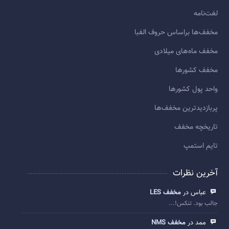
لغت‌نامه
مخفف‌ها براساس حروف الفبا
مخفف ماه‌های میلادی
مخفف کشورها
واحد پول کشورها
پربازديدترين مخفف‌ها
تاريخچه مخفف
تایم استمپ
آخرین نظرات
عباس در
مخفف LES
جالب بود. تنکس!...
ممد در
مخفف NMS