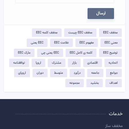
ارسال
مخفف EEC
مخفف EEC چیست
مخفف کلمه EEC
معنی EEC
مفهوم EEC
علامت EEC
EEC یعنی
توضيح EEC
کلمه ی کامل EEC
EEC یعنی چی
مارک EEC
اتحادیه
اقتصادی
بازار
مشترک
اروپا
توافقنامه
جوامع
جامعه
درآورد
متوسط
دوران
اروپای
اهداف
بخشید
مجموعه
خدمات
مخفف ساز