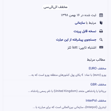
مخفف ائی‌ائی‌سی‌‌
ثبت شده در 16 بهمن 1398
سازمانی
مرتبط با
نسخه قابل پرينت
جستجوی پیشرفته از این عبارت
اشتباه تایپی:
lott ثثز
مطالب مرتبط
مخفف EURO
یورو (euro) با نماد: € یکای پول کشورهای منطقه یورو است که به...
مخفف GBR
بریتانیا یا پادشاهی متحد (United Kingdom) با نام رسمی پادشاه...
مخفف InterPol
اینترپل (Interpol)، سازمانی بین‌المللی است که برای مبارزه با...