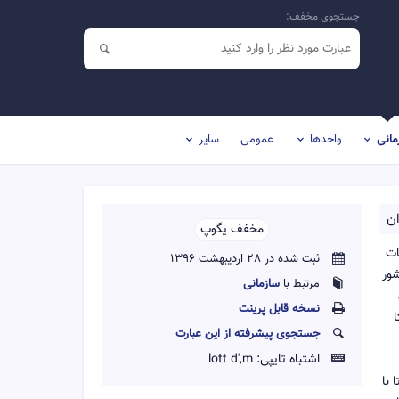
جستجوی مخفف:
مانی
واحدها
عمومی
سایر
ان
مخفف یگوپ
ات
ثبت شده در 28 اردیبهشت 1396
شور
مرتبط با
سازمانی
نسخه قابل پرينت
ا
جستجوی پیشرفته از این عبارت
اشتباه تایپی:
lott d',m
 با