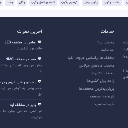
پ
علامت یگوپ
یگوپ یعنی
توضيح یگوپ
کلمه ی کامل یگوپ
یگان
واحد
و
خدمات
آخرین نظرات
مخفف ساز
ت،
عباس در
مخفف LES
جالب بود. تنکس!...
رت
لغت‌نامه
 را
مخفف‌ها براساس حروف الفبا
ممد در
مخفف NMS
مخفف ماه‌های میلادی
موتور من روی انجینش نوشته 
 اولین و
با...
مخفف کشورها
ای
واحد پول کشورها
. حسین علی کریمی در
م
پربازديدترين مخفف‌ها
سلام پیامی به گوشی من ارسا
اول...
تاريخچه مخفف
تایم استمپ
پلیز در
مخفف ایتا
هر کسی که توی وطن جا خ
خودی...