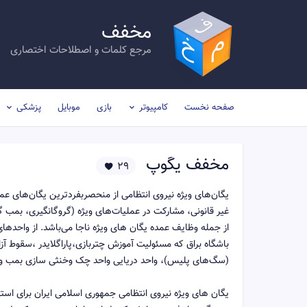
مخفف
مرجع کلمات و اصطلاحات اختصاری
صفحه نخست
کامپیوتر
بازی
موبایل
پزشکی
مخفف
یگوپ
29
یگان‌های ویژه نیروی انتظامی از منحصربفردترین یگان‌های عمل
غیر قانونی، مشارکت در عملیات‌های ویژه (گروگانگیری، بمب گذ
از جمله وظایف عمده یگان های ویژه ناجا می‌باشد. از واحدهای
باشگاه براق که مسئولیت آموزش چتربازی،پاراگلایدر ،سقوط آزاد
(سگ‌های پلیس)، واحد دریایی واحد چک وخنثی سازی بمب وت
یگان های ویژه نیروی انتظامی جمهوری اسلامی ایران برای است