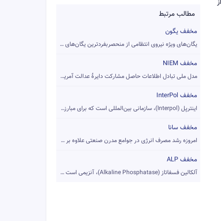
ز
مطالب مرتبط
مخفف یگون
یگان‌های ویژه نیروی انتظامی از منحصربفردترین یگان‌های عملیات...
مخفف NIEM
مدل ملی تبادل اطلاعات حاصل مشارکت دایرهٔ عدالت آمریکا و دایر...
مخفف InterPol
اینترپل (Interpol)، سازمانی بین‌المللی است که برای مبارزه با...
مخفف سانا
امروزه رشد مصرف انرژی در جوامع مدرن صنعتی علاوه بر خطر اتمام...
مخفف ALP
آلکالین فسفاتاز (Alkaline Phosphatase)، آنزیمی است که در باف...