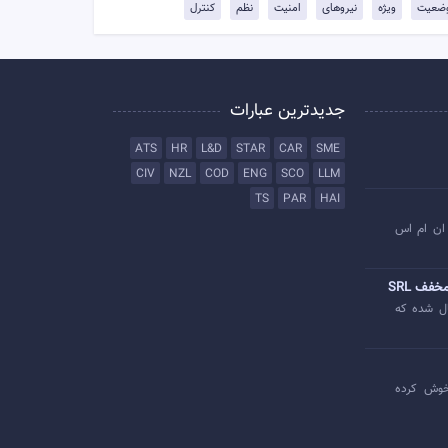
ضعیت
ویژه
نیروهای
امنیت
نظم
کنترل
جدیدترین عبارات
ATS
HR
L&D
STAR
CAR
SME
CIV
NZL
COD
ENG
SCO
LLM
TS
PAR
HAI
ان ام اس
خفف SRL
ل شده که
وش کرده