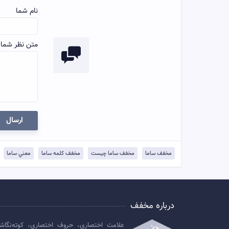
نام شما
متن نظر شما:
ارسال
مخفف ساما
مخفف ساما چيست
مخفف کلمه ساما
معني ساما
درباره مخفف
علامت اختصاری، حروف اختصاری، کوته‌نگاش