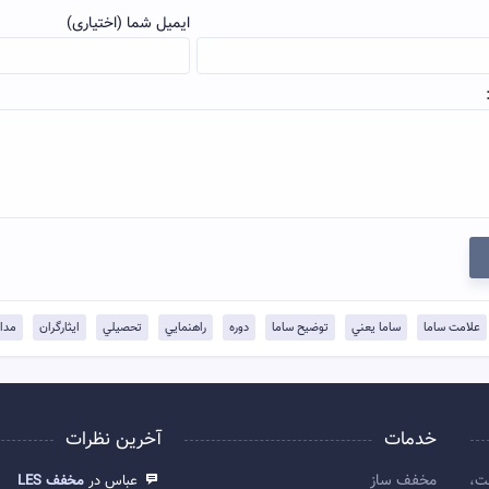
ایمیل شما (اختیاری)
علامت ساما
ساما يعني
توضيح ساما
دوره
راهنمايي
تحصيلي
ايثارگران
مدا
خدمات
آخرین نظرات
مخفف ساز
ت،
عباس در
مخفف LES