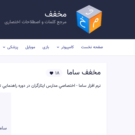
مخفف
مرجع کلمات و اصطلاحات اختصاری
صفحه نخست
کامپیوتر
بازی
موبایل
پزشکی
مخفف
ساما
18
نرم افزار ساما - اختصاصي مدارس ايثارگران در دوره راهنمايي