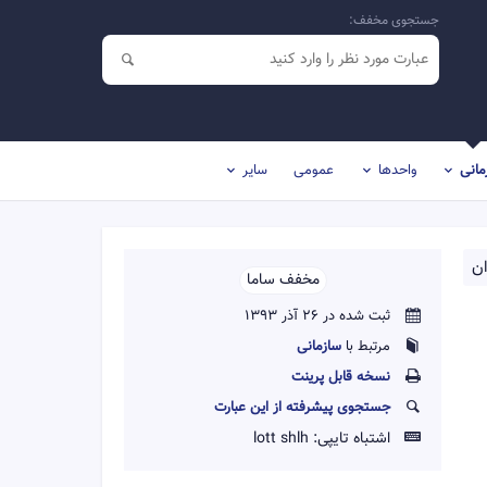
جستجوی مخفف:
مانی
واحدها
عمومی
سایر
ن
مخفف ساما
ثبت شده در 26 آذر 1393
مرتبط با
سازمانی
نسخه قابل پرينت
جستجوی پیشرفته از این عبارت
اشتباه تایپی:
lott shlh