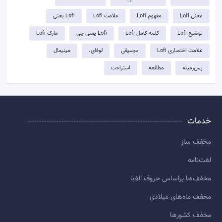
معنی Lofi
مفهوم Lofi
علامت Lofi
Lofi یعنی
توضيح Lofi
کلمه کامل Lofi
Lofi یعنی چی
مارک Lofi
علامت اختصاری Lofi
موسیقی
لوفای،
مینیمال
پس‌زمینه
مطالعه
استراحت
خدمات
مخفف ساز
لغت‌نامه
مخفف‌ها براساس حروف الفبا
مخفف ماه‌های میلادی
مخفف کشورها