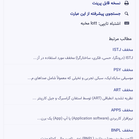
نسخه قابل پرينت
جستجوی پیشرفته از این عبارت
اشتباه تایپی:
lott مخبه
مطالب مرتبط
مخفف ISTJ
ISTJ (درونگرا، حسی، فکری، ساختارگرا) مخفف مورد استفاده در آز...
مخفف PSY
موسیقی سایکدلیک، سبکی تجربی و تخیلی که معمولاً شامل صداهای م...
مخفف ART
نظریه تشدید انطباقی (ART) توسط استفان گراسبرگ و جیل کارپنتر ...
مخفف APPS
نرم‌افزار کاربردی (Application software) یا اَپ (App) یک برن...
مخفف BNPL
اکنون بخرید، بعدا بپردازید (BNPL) نوعی تامین مالی کوتاه مدت ...