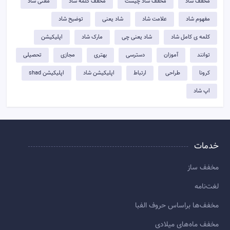
مخفف شاد
مخفف شاد چیست
مخفف کلمه شاد
معنی شاد
مفهوم شاد
علامت شاد
شاد یعنی
توضيح شاد
کلمه ی کامل شاد
شاد یعنی چی
مارک شاد
اپلیکیشن
توانند
آموزان
دسترسی
بهتری
مجازی
تحصیلی
کرونا
طراحی
ارتباط
اپلیکیشن شاد
اپلیکیشن shad
اپ شاد
خدمات
مخفف ساز
لغت‌نامه
مخفف‌ها براساس حروف الفبا
مخفف ماه‌های میلادی