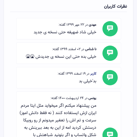
نظرات کاربران
مهدی
در 22 مهر 1399 گفته:
خیلی شاد ضهیفه حتی نسخه ی جدید
نا شناس
در 02 اسفند 1399 گفته:
خیلی بده حتی این نسخه ی جدیدش 🤮🤮
کاربر
در 19 اسفند 1399 گفته:
بد'خیلی بد
یونس
در 24 اردیبهشت 1400 گفته:
من پیشنهاد میکنم اگر میخواید مثل ایتا مردم
ایران ازش ایستفاده کنند ( نه فقط دانش اموز)
سرعت و تم اش را تعغیر میدونم از رو روبیکا
درستش کردید امه از این به بعد ببرینش به
شکل واتساپ و اگر بتونید شباهتش با