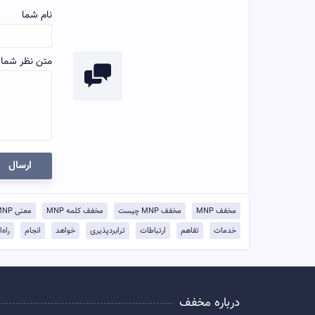
نام شما
متن نظر شما:
ارسال
مخفف MNP
مخفف MNP چیست
مخفف کلمه MNP
معنی MNP
خدمات
تفاهم
ارتباطات
ترابردپذیری
خواهد
انجام
راه‌
درباره مخفف