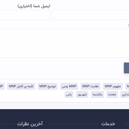
ایمیل شما (اختیاری)
مفهوم MNP
علامت MNP
MNP یعنی
توضيح MNP
کلمه ی کامل MNP
MNP ی
اندازی
دهنده
یکشنبه
شهریور
راس
خدمات
آخرین نظرات