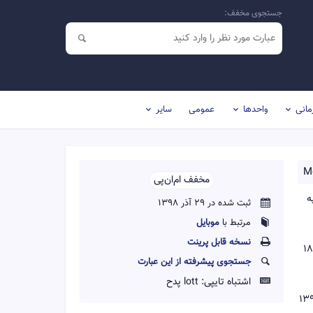
جستجوی مخفف:
مانی
واحدها
عمومی
سایر
M
مخفف ام‌ان‌پی‌‌
ه
ثبت شده در 29 آذر 1398
مرتبط با
موبایل
نسخه قابل پرينت
سازمان تنظیم مقررات و ارتباطات رادیویی وابسته به وزارت ارتباطات و فناوری اطلاعات ایران در مصوبه ۱۸۹ در تاریخ ۱۳۹۳/۳/۱۸ با تعیین مهلت ۱۸
جستجوی پیشرفته از این عبارت
اشتباه تایپی:
lott پدح
وافق قرار گرفت. مطابق این تفاهم نامه، راه‌اندازی آزمایشی این سرویس در دهه فجر سال ۱۳۹۴