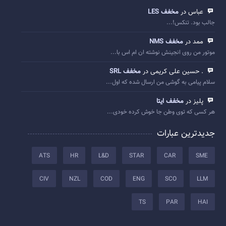
عباس در
مخفف LES
جالب بود. تنکس!...
ممد در
مخفف NMS
موتور من روی انجینش نوشته ان ام اس با...
. حسین علی کریمی در
مخفف SRL
سلام پیامی به گوشی من ارسال شده که اول...
پلیز در
مخفف ایتا
هر کسی که توی وطن جا خوش کرده خودی...
جدیدترین عبارات
ATS
HR
L&D
STAR
CAR
SME
CIV
NZL
COD
ENG
SCO
LLM
TS
PAR
HAI