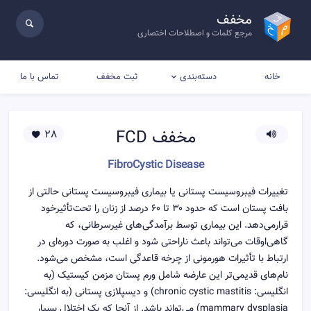
مخفف
مرجع کلمات و اصطلاحات اختصاری
خانه
ثبت مخفف
تماس با ما
دسته‌بندی
مخفف
FCD
28
FibroCystic Disease
تغییرات فیبروسیست پستانی یا بیماری فیبروسیست پستانی حالتی از
بافت پستان است که حدود ۳۰ تا ۶۰ درصد از زنان را تحت‌تأثیرخود
قرارمی‌دهد. این بیماری توسط برآمدگی‌های غیرسرطانی، که
گاهی‌اوقات می‌تواند باعث ناراحتی شود و اغلب به صورت دوره‌ای در
ارتباط با تأثیرات هورمونی از چرخه قاعدگی است، مشخص می‌شود.
نام‌های قدیمی‌تر این عارضه شامل ورم پستان مزمن کیستیک (به
انگلیسی: chronic cystic mastitis) و دیسپلازی پستانی (به انگلیسی:
mammary dysplasia) می‌تواند باشد. از آنجا که یک اختلال بسیار