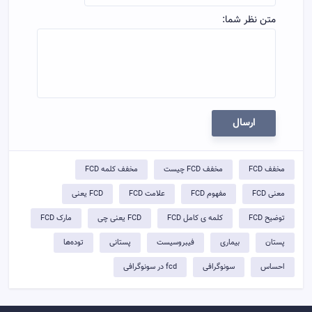
متن نظر شما:
ارسال
مخفف FCD
مخفف FCD چیست
مخفف کلمه FCD
معنی FCD
مفهوم FCD
علامت FCD
FCD یعنی
توضيح FCD
کلمه ی کامل FCD
FCD یعنی چی
مارک FCD
پستان
بیماری
فیبروسیست
پستانی
توده‌ها
احساس
سونوگرافی
fcd در سونوگرافی