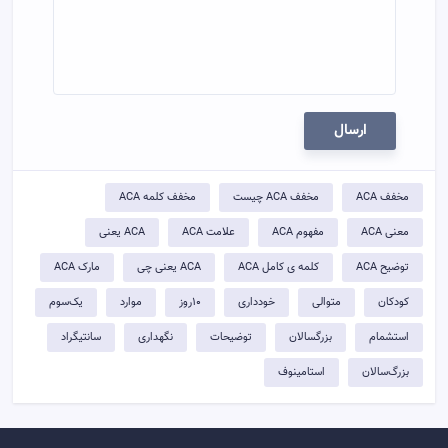
ارسال
مخفف ACA
مخفف ACA چیست
مخفف کلمه ACA
معنی ACA
مفهوم ACA
علامت ACA
ACA یعنی
توضيح ACA
کلمه ی کامل ACA
ACA یعنی چی
مارک ACA
کودکان
متوالی
خودداری
۱۰روز
موارد
یک‌سوم
استشمام
بزرگسالان
توضیحات
نگهداری
سانتیگراد
بزرگ‌سالان
استامینوف