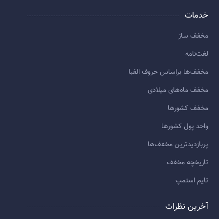
خدمات
مخفف ساز
لغت‌نامه
مخفف‌ها براساس حروف الفبا
مخفف ماه‌های میلادی
مخفف کشورها
واحد پول کشورها
پربازديدترين مخفف‌ها
تاريخچه مخفف
تایم استمپ
آخرین نظرات