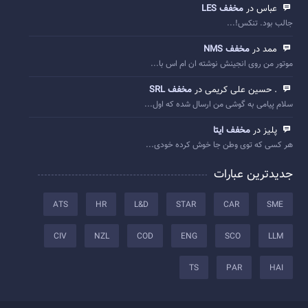
عباس در
مخفف LES
جالب بود. تنکس!...
ممد در
مخفف NMS
موتور من روی انجینش نوشته ان ام اس با...
. حسین علی کریمی در
مخفف SRL
سلام پیامی به گوشی من ارسال شده که اول...
پلیز در
مخفف ایتا
هر کسی که توی وطن جا خوش کرده خودی...
جدیدترین عبارات
ATS
HR
L&D
STAR
CAR
SME
CIV
NZL
COD
ENG
SCO
LLM
TS
PAR
HAI