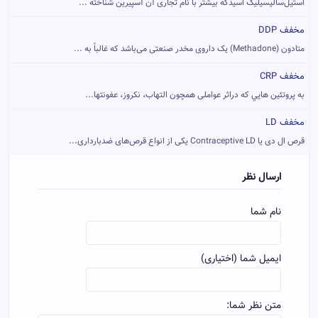
استیل‌سالیسیلیک اسیدکه بیشتر با نام تجاری آن آسپیرین شناخته ...
مخفف DDP
متادون (Methadone) یک داروی مخدر صنعتی می‌باشد که غالباً به ...
مخفف CRP
به پروتئين هايي که دراثر عواملی همچون التهاب، نکروز، عفونتها...
مخفف LD
قرص ال دی یا Contraceptive LD یکی از انواع قرص‌های ضدبارداری...
ارسال نظر
نام شما
ایمیل شما (اختیاری)
متن نظر شما: