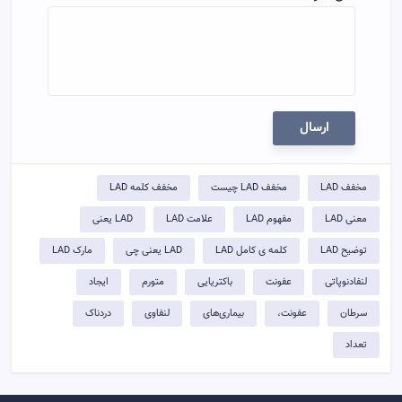
ارسال
مخفف LAD
مخفف LAD چیست
مخفف کلمه LAD
معنی LAD
مفهوم LAD
علامت LAD
LAD یعنی
توضيح LAD
کلمه ی کامل LAD
LAD یعنی چی
مارک LAD
لنفادنوپاتی
عفونت
باکتریایی
متورم
ایجاد
سرطان
عفونت،
بیماری‌های
لنفاوی
دردناک
تعداد