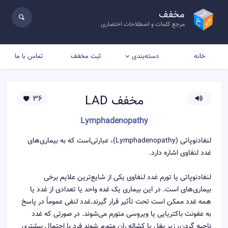
مخفف
مرجع کلمات و اصطلاحات اختصاری
خانه
ثبت مخفف
تماس با ما
دسته‌بندی
مخفف
LAD
36
Lymphadenopathy
لنفادنوپاتی (Lymphadenopathy)، عبارتی‌است که به بیماری‌های
غدد لنفاوی اشاره دارد.
لنفادنوپاتی یا تورم غدد لنفاوی یکی از شایع‌ترین علایم برخی
بیماری‌های است. در این بیماری یک غده واحد یا تعدادی از غدد یا
همه غدد ممکن است تحت تأثیر قرار گیرند.غدد لنفی عموماً در پاسخ
به عفونت باکتریایی یا ویروسی متورم می‌شوند. در صورتی که غدد
ناحیه گردن، زیر بغل یا کشاله ران متورم شوند فرد با احتمال بیشتری