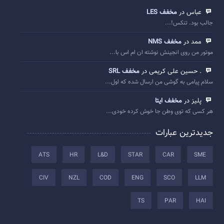
عباس در
مخفف LES
جالب بود. تنکس!...
ممد در
مخفف NMS
موتور من روی انجینش نوشته ان ام اس با...
. حسین علی کریمی در
مخفف SRL
سلام پیامی به گوشی من ارسال شده که اول...
پلیز در
مخفف ایتا
هر کسی که توی وطن جا خوش کرده خودی...
جدیدترین عبارات
ATS
HR
L&D
STAR
CAR
SME
CIV
NZL
COD
ENG
SCO
LLM
TS
PAR
HAI