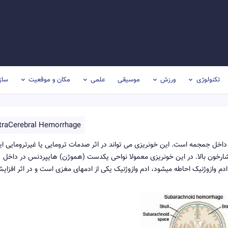
تکنولوژی
ورزش
موسیقی
علمی
مکان و موقعیت
ساز
ntraCerebral Hemorrhage
 ای از خونریزی داخل جمجمه است. این خونریزی می تواند در اثر صدمات ترومایی یا غیرترومایی ا
ه فشارخون بالا. در این خونریزی معمولا نواحی یکدست (هموژن) هایپردنس در داخل
 ساعت توسط هاله ای از ادم وازوژنیک احاطه میشود، ادم وازوژنیک یکی از ادمهای مغزی است و در اثر افزا