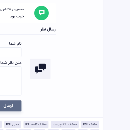
محسن
در 25 شهریور 1401 گفته:
خوب بود
ارسال نظر
نام شما
متن نظر شما:
ارسال
مخفف ICH
مخفف ICH چیست
مخفف کلمه ICH
معنی ICH