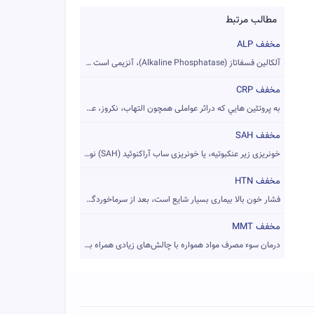
مطالب مرتبط
مخفف ALP
آلکالین فسفاتاز (Alkaline Phosphatase)، آنزیمی است که در باف...
مخفف CRP
به پروتئين هايي که دراثر عواملی همچون التهاب، نکروز، عفونتها...
مخفف SAH
خونریزی زیر عنکبوتیه، یا خونریزی ساب آراکنوئید (SAH) نوعی خو...
مخفف HTN
فشار خون بالا بیماری بسیار شایع است، بعد از سرماخوردگی و چکا...
مخفف MMT
درمان سوء مصرف مواد همواره با چالش‌های زیادی همراه بوده‌است....