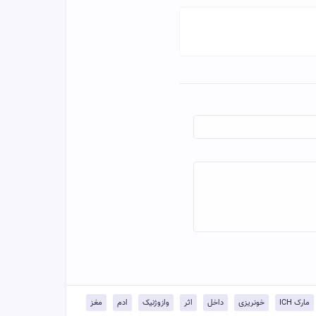
مارک ICH
خونریزی
داخل
اثر
وازوژنیک
ادم
مغز