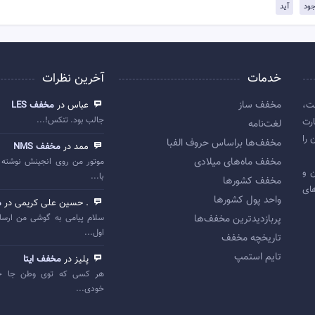
ود
آید
خدمات
آخرین نظرات
مخفف ساز
ت،
عباس در
مخفف LES
جالب بود. تنکس!...
رت
لغت‌نامه
 را
مخفف‌ها براساس حروف الفبا
ممد در
مخفف NMS
مخفف ماه‌های میلادی
موتور من روی انجینش نوشته 
 اولین و
با...
مخفف کشورها
ای
واحد پول کشورها
. حسین علی کریمی در
م
پربازديدترين مخفف‌ها
سلام پیامی به گوشی من ارسا
اول...
تاريخچه مخفف
تایم استمپ
پلیز در
مخفف ایتا
هر کسی که توی وطن جا خ
خودی...