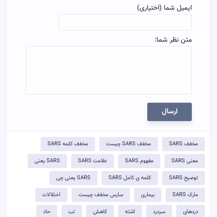
ایمیل شما (اختیاری)
متن نظر شما:
ارسال
مخفف SARS
مخفف SARS چیست
مخفف کلمه SARS
معنی SARS
مفهوم SARS
علامت SARS
SARS یعنی
توضيح SARS
کلمه ی کامل SARS
SARS یعنی چی
مارک SARS
بیماری
سارس مخفف چیست
اختلالات
دردهای
سردرد
اشته
کاهش
تب
حاد