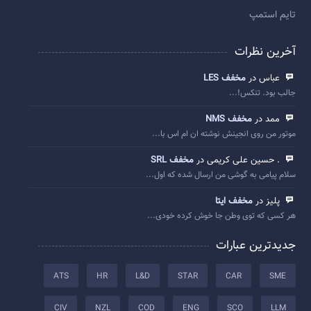
تایم استمپ
آخرین نظرات
عباس در
مخفف LES
جالب بود. تنکس!...
ممد در
مخفف NMS
موتور من روی انجینش نوشته ان ام اس با...
. حسین علی کریمی در
مخفف SRL
سلام پیامی به گوشی من ارسال شده که اول...
پلیز در
مخفف ایتا
هر کسی که توی وطن جا خوش کرده خودی...
جدیدترین عبارات
ATS
HR
L&D
STAR
CAR
SME
CIV
NZL
COD
ENG
SCO
LLM