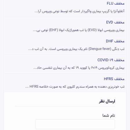
مخفف FLU
آنفلوآنزا یا گریپ بیماری واگیردار است که توسط نوعی ویروس آرا...
مخفف EVD
بیماری ویروسی ابولا (EVD) یا تب هموراژیک ابولا (EHF) نوعی بی...
مخفف DHF
تب دِنگی (Dengue fever) نام یک بیماری ویروسی است. به آن تب د...
مخفف COVID-19
بیماری کروناویروس ۲۰۱۹ یا کووید ۱۹ که به آن بیماری تنفسی حاد...
مخفف HFRS
تب خونریزی دهنده به همراه سندرم کلیوی که به صورت خلاصه HFRS ...
ارسال نظر
نام شما