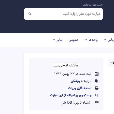
جستجوی مخفف:
مانی
واحدها
عمومی
سایر
Fe
مخفف اف‌جی‌سی‌‌
ثبت شده در 23 بهمن 1396
مرتبط با
پزشکی
نسخه قابل پرينت
جستجوی پیشرفته از این عبارت
اشتباه تایپی:
lott بلز