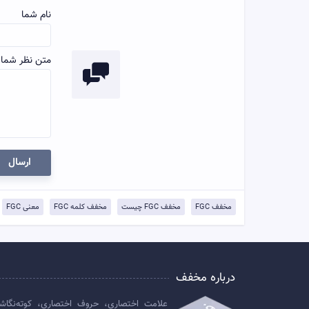
نام شما
متن نظر شما:
ارسال
مخفف FGC
مخفف FGC چیست
مخفف کلمه FGC
معنی FGC
درباره مخفف
علامت اختصاری، حروف اختصاری، کوته‌نگاش