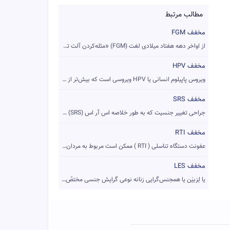
مطالب مرتبط
مخفف FGM
از اواخر دهه هفتاد میلادی لغت FGM)‎) ‏«مثله‌کردن آلت تناسلی ...
مخفف HPV
ویروس پاپیلوم انسانی یا HPV ویروسی است که بیش‌تر از همه در ز...
مخفف SRS
جراحی تغییر جنسیت که به طور خلاصه اس آر اس (SRS) گفته می‌شود...
مخفف RTI
عفونت دستگاه تناسلی ( RTI ) ممکن است مربوط به مردان یا زنان ...
مخفف LES
یا لِزبیَن یا همجنس‌گرایی زنانه نوعی گرایش جنسی مختصّ زنان ا...