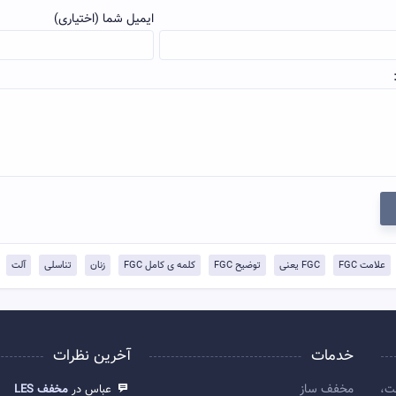
ایمیل شما (اختیاری)
علامت FGC
FGC یعنی
توضيح FGC
کلمه ی کامل FGC
زنان
تناسلی
آلت
خدمات
آخرین نظرات
مخفف ساز
ت،
عباس در
مخفف LES