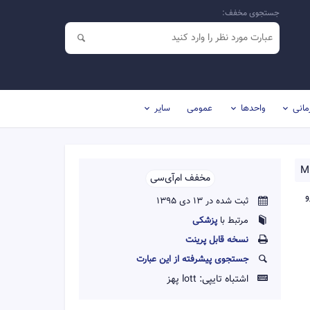
جستجوی مخفف:
مانی
واحدها
عمومی
سایر
M
مخفف ام‌آی‌سی‌‌
و
ثبت شده در 13 دی 1395
مرتبط با
پزشکی
نسخه قابل پرينت
جستجوی پیشرفته از این عبارت
اشتباه تایپی:
lott پهز