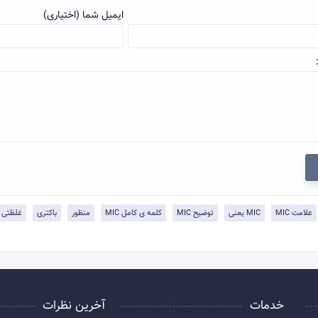
ایمیل شما (اختیاری)
علامت MIC
MIC یعنی
توضيح MIC
کلمه ی کامل MIC
منظور
باکتری
غلظتی
خدمات
آخرین نظرات