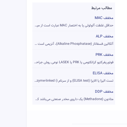
مطالب مرتبط
مخفف MAC
حداقل غلظت آلوئولی یا به اختصار MAC عبارت است از میزان داروی...
مخفف ALP
آلکالین فسفاتاز (Alkaline Phosphatase)، آنزیمی است که در باف...
مخفف PRK
فوتوریفرکتیو کراتکتومی یا PRK یا LASEK نوعی روش جراحی لیزری ...
مخفف ELISA
تست الیزا یا الایزا (ELISA test) و از سرنام (Enzyme-linked i...
مخفف DDP
متادون (Methadone) یک داروی مخدر صنعتی می‌باشد که غالباً به ...