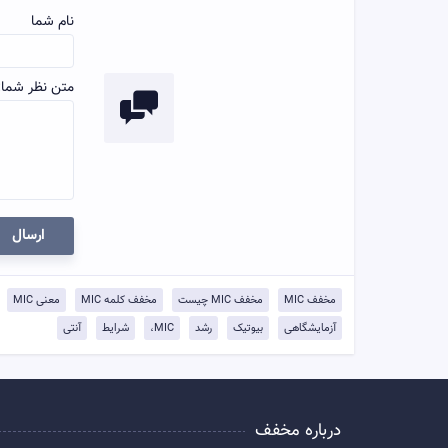
نام شما
متن نظر شما:
ارسال
مخفف MIC
مخفف MIC چیست
مخفف کلمه MIC
معنی MIC
آزمایشگاهی
بیوتیک
رشد
MIC،
شرایط
آنتی
درباره مخفف