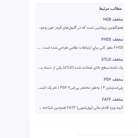
مطالب مرتبط
مخفف HGB
هموگلوبین پروتئینی است که در گلبول‌های قرمز خون وجود دارد و ...
مخفف FHSS
FHSS بطور كلي براي ارتباطات نظامي طراحي شده است . FHSS سيگنا...
مخفف STLD
یک دامنه سطح بالای ضمانت شده (sTLD) یکی از دسته بندی‌های دام...
مخفف PS4
پلی‌استیشن ۴ ( به‌طور مختصر پی‌اس۴ PS4 ) نام یک کنسول بازی و...
مخفف FATF
گروه ویژه اقدام مالی (پول‌شویی) FATF همچنین شناخته شده با نا...