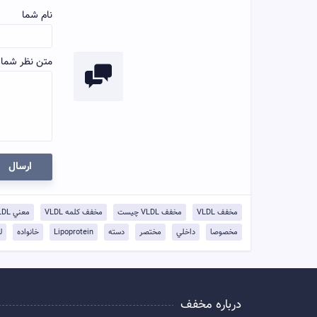
نام شما
متن نظر شما:
ارسال
مخفف VLDL
مخفف VLDL چيست
مخفف کلمه VLDL
معني VLDL
مخصوصا
داخلي
مختصر
دسته
Lipoprotein
خانواده
ل
درباره مخفف