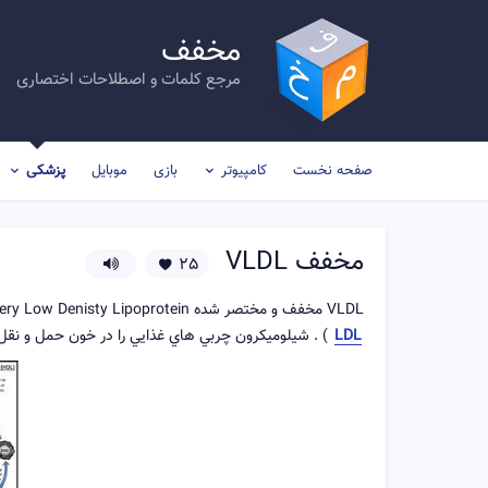
مخفف
مرجع کلمات و اصطلاحات اختصاری
صفحه نخست
کامپیوتر
بازی
موبایل
پزشکی
مخفف
VLDL
25
VLDL مخفف و مختصر شده Very Low Denisty Lipoprotein است كه از دسته خانواده ليپوپروتين ها محسوب ميشود ( شيلوميكرون –
LDL
) . شيلوميكرون چربي هاي غذايي را در خون حمل و نقل ميكند درحالي كه VLDL چربي هاي