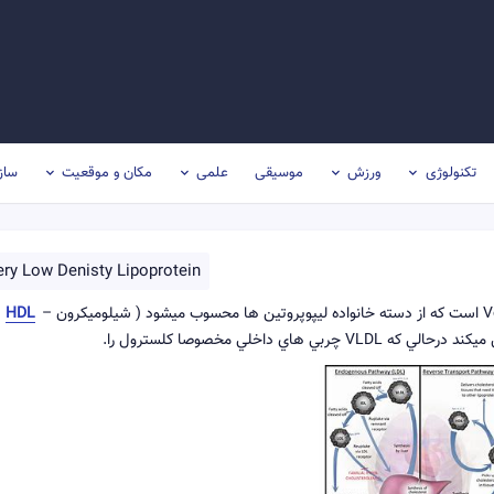
تکنولوژی
ورزش
موسیقی
علمی
مکان و موقعیت
ساز
ery Low Denisty Lipoprotein
-
HDL
 داخلي مخصوصا كلسترول را.