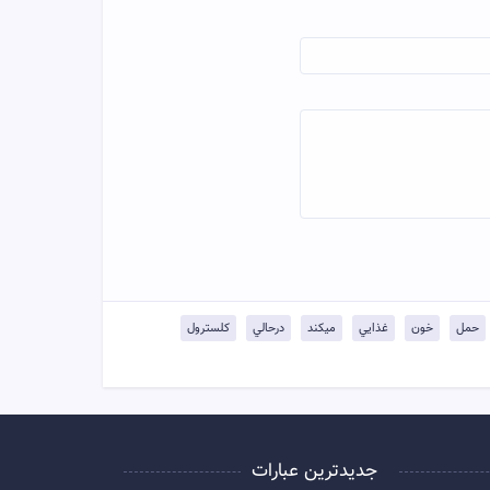
حمل
خون
غذايي
ميكند
درحالي
كلسترول
جدیدترین عبارات