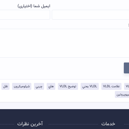
ایمیل شما (اختیاری)
علامت VLDL
VLDL يعني
توضيح VLDL
هاي
چربي
شيلوميكرون
نقل
يپوپروتين
خدمات
آخرین نظرات