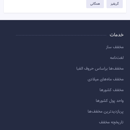
گریفیز
همگانی
خدمات
مخفف ساز
لغت‌نامه
مخفف‌ها براساس حروف الفبا
مخفف ماه‌های میلادی
مخفف کشورها
واحد پول کشورها
پربازديدترين مخفف‌ها
تاريخچه مخفف