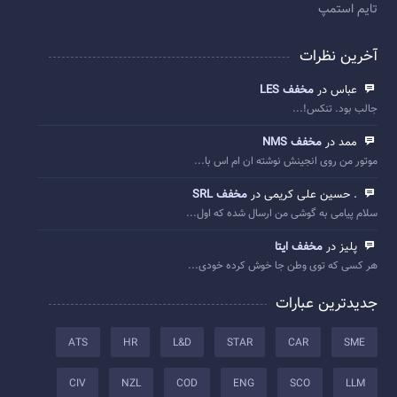
تایم استمپ
آخرین نظرات
عباس در
مخفف LES
جالب بود. تنکس!...
ممد در
مخفف NMS
موتور من روی انجینش نوشته ان ام اس با...
. حسین علی کریمی در
مخفف SRL
سلام پیامی به گوشی من ارسال شده که اول...
پلیز در
مخفف ایتا
هر کسی که توی وطن جا خوش کرده خودی...
جدیدترین عبارات
ATS
HR
L&D
STAR
CAR
SME
CIV
NZL
COD
ENG
SCO
LLM