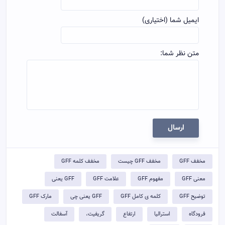
ایمیل شما (اختیاری)
متن نظر شما:
ارسال
مخفف GFF
مخفف GFF چیست
مخفف کلمه GFF
معنی GFF
مفهوم GFF
علامت GFF
GFF یعنی
توضيح GFF
کلمه ی کامل GFF
GFF یعنی چی
مارک GFF
فرودگاه
استرالیا
ارتفاع
گریفیت،
آسفالت