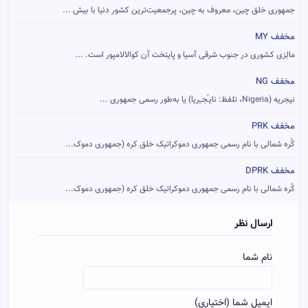
جمهوری خلق چین، معروف به چین، پرجمعیت‌ترین کشور دنیا با بیش ...
مخفف MY
مالِزی کشوری در جنوب شرقی آسیا و پایتخت آن کوالالامپور است. ...
مخفف NG
نیجریه (Nigeria، تلفظ: نایـْجــِریا)‏ یا به‌طور رسمی جمهوری ...
مخفف PRK
کُره شمالی با نام رسمی جمهوری دموکراتیک خلق کره (جمهوری دموک...
مخفف DPRK
کُره شمالی با نام رسمی جمهوری دموکراتیک خلق کره (جمهوری دموک...
ارسال نظر
نام شما
ایمیل شما (اختیاری)