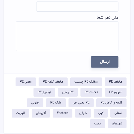
متن نظر شما:
ارسال
مخفف PE
مخفف PE چیست
مخفف کلمه PE
معنی PE
مفهوم PE
علامت PE
PE یعنی
توضيح PE
کلمه ی کامل PE
PE یعنی چی
مارک PE
جنوبی
استان
کیپ
شرقی
Eastern
آفریقای
الیزابت
شهرهای
پورت