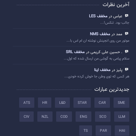
آخرین نظرات
عباس در
مخفف LES
جالب بود. تنکس!...
ممد در
مخفف NMS
موتور من روی انجینش نوشته ان ام اس با...
. حسین علی کریمی در
مخفف SRL
سلام پیامی به گوشی من ارسال شده که اول...
پلیز در
مخفف ایتا
هر کسی که توی وطن جا خوش کرده خودی...
جدیدترین عبارات
ATS
HR
L&D
STAR
CAR
SME
CIV
NZL
COD
ENG
SCO
LLM
TS
PAR
HAI