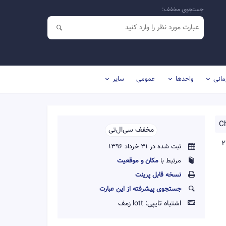
جستجوی مخفف:
مانی
واحدها
عمومی
سایر
Ch
مخفف سی‌ال‌تی‌‌
د آسفالت و بتن دارد و طول باند آن ۲۶۴۴
ثبت شده در 31 خرداد 1396
مرتبط با
مکان و موقعیت
نسخه قابل پرينت
جستجوی پیشرفته از این عبارت
اشتباه تایپی:
lott زمف