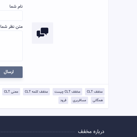
نام شما
متن نظر شما:
ارسال
مخفف CLT
مخفف CLT چیست
مخفف کلمه CLT
معنی CLT
همگانی
مسافربری
فرود
درباره مخفف