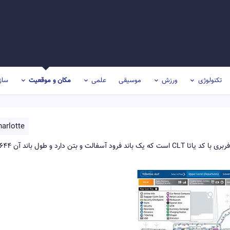
تکنولوژی
ورزش
موسیقی
علمی
مکان و موقعیت
ساز
arlotte
فرودگاه بین‌المللی شارلوت داگلاس یک فرودگاه همگانی مسافربری با کد یاتا CLT است که یک باند فرو