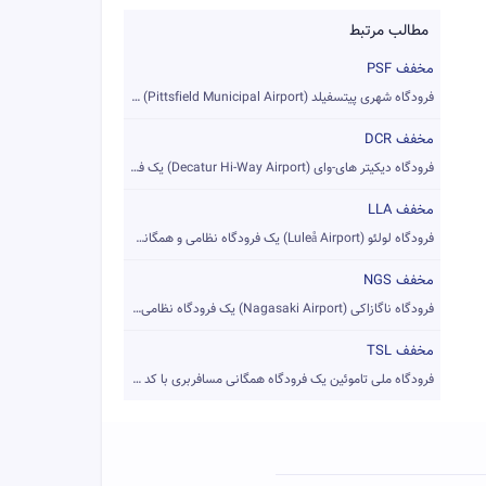
مطالب مرتبط
مخفف PSF
فرودگاه شهری پیتسفیلد (Pittsfield Municipal Airport) یک فرود...
مخفف DCR
فرودگاه دیکیتر های-وای (Decatur Hi-Way Airport) یک فرودگاه ه...
مخفف LLA
فرودگاه لولئو (Luleå Airport) یک فرودگاه نظامی و همگانی مساف...
مخفف NGS
فرودگاه ناگازاکی (Nagasaki Airport) یک فرودگاه نظامی و همگان...
مخفف TSL
فرودگاه ملی تاموئین یک فرودگاه همگانی مسافربری با کد یاتا TS...