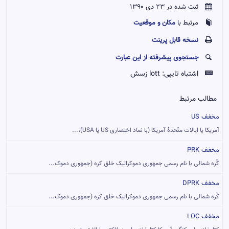
ثبت شده در 23 دی 1390
مکان و موقعیت
مرتبط با
نسخه قابل پرينت
جستجوی پیشرفته از این عبارت
اشتباه تایپی:
lott زسش
مطالب مرتبط
مخفف US
آمریکا یا ایالات متّحدهٔ آمریکا (با نماد اختصاری US یا USA)،...
مخفف PRK
کُره شمالی با نام رسمی جمهوری دموکراتیک خلق کره (جمهوری دموک...
مخفف DPRK
کُره شمالی با نام رسمی جمهوری دموکراتیک خلق کره (جمهوری دموک...
مخفف LOC