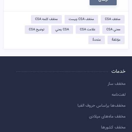
مخفف CSA
مخفف CSA چيست
مخفف کلمه CSA
معني CSA
علامت CSA
CSA يعني
توضيح CSA
مؤتلفهٔ
متحدهٔ
خدمات
مخفف ساز
لغت‌نامه
مخفف‌ها براساس حروف الفبا
مخفف ماه‌های میلادی
مخفف کشورها