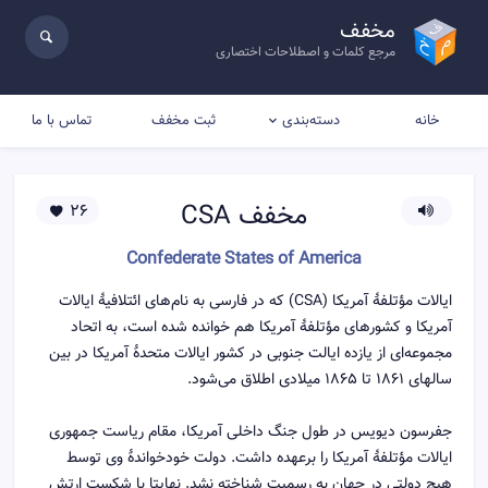
مخفف
مرجع کلمات و اصطلاحات اختصاری
خانه
ثبت مخفف
تماس با ما
دسته‌بندی
مخفف
CSA
26
Confederate States of America
ایالات مؤتلفهٔ آمریکا (CSA) که در فارسی به نام‌های ائتلافیهٔ ایالات
آمریکا و کشورهای مؤتلفهٔ آمریکا هم خوانده شده است، به اتحاد
مجموعه‌ای از یازده ایالت جنوبی در کشور ایالات متحدهٔ آمریکا در بین
سالهای ۱۸۶۱ تا ۱۸۶۵ میلادی اطلاق می‌شود.
جفرسون دیویس در طول جنگ داخلی آمریکا، مقام ریاست جمهوری
ایالات مؤتلفهٔ آمریکا را برعهده داشت. دولت خودخواندهٔ وی توسط
هیچ دولتی در جهان به رسمیت شناخته نشد. نهایتا با شکست ارتش