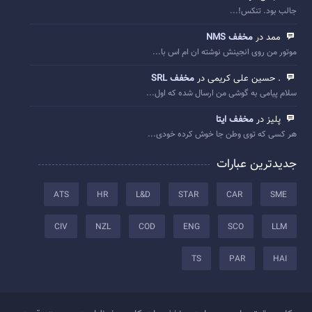
جالب بود. تنکس!...
ممد در
مخفف NMS
موتور من روی انجینش نوشته ان ام اس با...
. حسین علی کریمی در
مخفف SRL
سلام پیامی به گوشی من ارسال شده که اول...
پلیز در
مخفف ایتا
هر کسی که توی وطن جا خوش کرده خودی...
جدیدترین عبارات
ATS
HR
L&D
STAR
CAR
SME
CIV
NZL
COD
ENG
SCO
LLM
TS
PAR
HAI