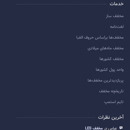
خدمات
مخفف ساز
لغت‌نامه
مخفف‌ها براساس حروف الفبا
مخفف ماه‌های میلادی
مخفف کشورها
واحد پول کشورها
پربازديدترين مخفف‌ها
تاريخچه مخفف
تایم استمپ
آخرین نظرات
عباس در
مخفف LES