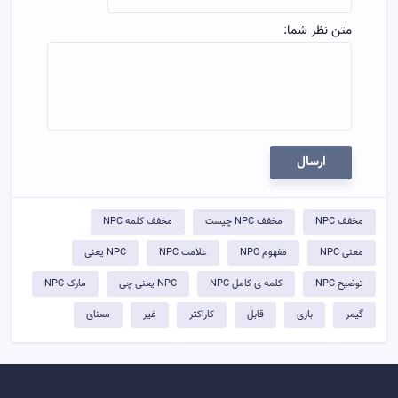
متن نظر شما:
ارسال
مخفف NPC
مخفف NPC چیست
مخفف کلمه NPC
معنی NPC
مفهوم NPC
علامت NPC
NPC یعنی
توضيح NPC
کلمه ی کامل NPC
NPC یعنی چی
مارک NPC
گیمر
بازی
قابل
کاراکتر
غیر
معنای