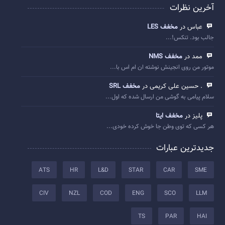
آخرین نظرات
عباس در
مخفف LES
جالب بود. تنکس!...
ممد در
مخفف NMS
موتور من روی انجینش نوشته ان ام اس با...
. حسین علی کریمی در
مخفف SRL
سلام پیامی به گوشی من ارسال شده که اول...
پلیز در
مخفف ایتا
هر کسی که توی وطن جا خوش کرده خودی...
جدیدترین عبارات
ATS
HR
L&D
STAR
CAR
SME
CIV
NZL
COD
ENG
SCO
LLM
TS
PAR
HAI