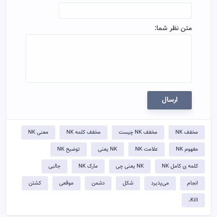
متن نظر شما:
ارسال
مخفف NK
مخفف NK چیست
مخفف کلمه NK
معنی NK
مفهوم NK
علامت NK
NK یعنی
توضيح NK
کلمه ی کامل NK
NK یعنی چی
مارک NK
جالبی
انجام
می‌پذیرد
شکل
دشمن
موقعی
کشتن
Kill،