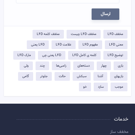
ارسال
مخفف L4D
مخفف L4D چیست
مخفف کلمه L4D
معنی L4D
مفهوم L4D
علامت L4D
L4D یعنی
توضيح L4D
کلمه ی کامل L4D
L4D یعنی چی
مارک L4D
بازی
چهار
دسته‌های
زامبی‌ها
چند
ولی
بازیهای
آشنا
سبکش
حالت
جلوتر
گامی
موجب
سازد
خو
خدمات
مخفف ساز