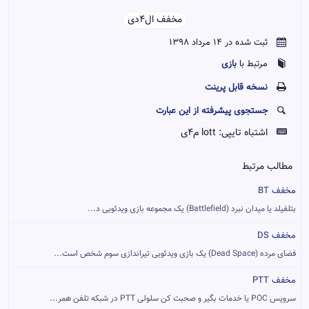
مخفف ال‌4‌دی‌‌
ثبت شده در 14 مرداد 1398
بازی
مرتبط با
نسخه قابل پرينت
جستجوی پیشرفته از این عبارت
اشتباه تایپی:
lott م4ی
مطالب مرتبط
مخفف BT
بتلفیلد یا میدان نبرد (Battlefield) یک مجموعه بازی ویدئویی د...
مخفف DS
فضای مرده (Dead Space) یک بازی ویدئویی تیراندازی سوم شخص است...
مخفف PTT
سرویس POC یا خدمات بگیر و صحبت کن سلولی PTT در شبکه تلفن همر...