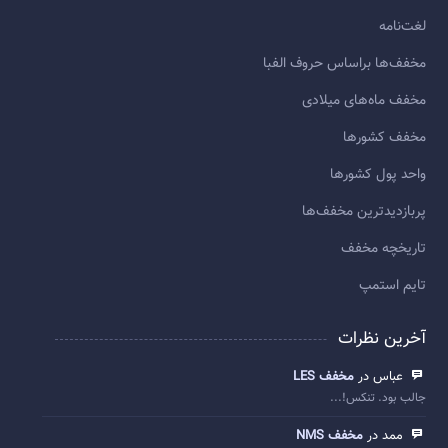
لغت‌نامه
مخفف‌ها براساس حروف الفبا
مخفف ماه‌های میلادی
مخفف کشورها
واحد پول کشورها
پربازديدترين مخفف‌ها
تاريخچه مخفف
تایم استمپ
آخرین نظرات
عباس در
مخفف LES
جالب بود. تنکس!...
ممد در
مخفف NMS