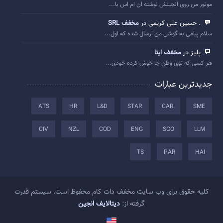
موتور من روی انجینش نوشته ان ام اس با...
. حسین علی کریمی در
مخفف SRL
سلام پیامی به گوشی من ارسال شده که اول...
پلیز در
مخفف ایتا
هر کسی که توی وطن جا خوش کرده خودی...
جدیدترین عبارات
ATS
HR
L&D
STAR
CAR
SME
CIV
NZL
COD
ENG
SCO
LLM
TS
PAR
HAI
کلیه حقوق برای وب سایت مخفف دات کام محفوظ است. سیستم قدرت
گرفته از:
دیتالایف انجین