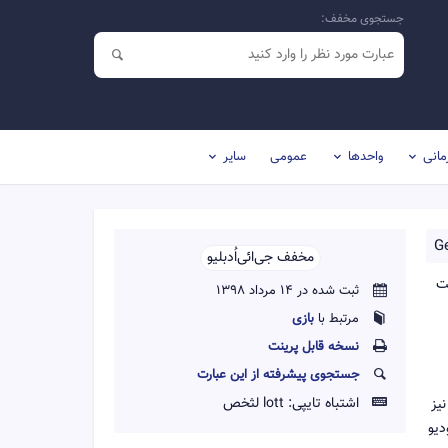
جستجوی مخفف:
مانی
واحدها
عمومی
سایر
G
مخفف جی‌ائی‌اُ‌دبلیو‌‌
کت
ثبت شده در 14 مرداد 1398
مرتبط با
بازی
نسخه قابل پرينت
جستجوی پیشرفته از این عبارت
اشتباه تایپی:
lott لثخص
یت را بر عهده دارد. دو دنباله به نام‌های چرخ‌دنده‌های جنگ ۲ (۲۰۰۸) و چرخ‌دنده‌های جنگ ۳ (۲۰۱۱) نیز
، اپیک گیمز و استودیو