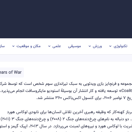
تکنولوژی
ورزش
موسیقی
علمی
مکان و موقعیت
ساز
ears of War
یا ابزار جنگ (Gears of War) عنوان یک مجموعه و فرنچایز بازی ویدئویی به سبک تیراندازی سوم شخص است که توسط شر
Coalition» توسعه یافته و کار انتشار آن بوسیلهٔ استودیو مایکروسافت انجام می‌پذیرد.
شر شد.
 کهنه‌کار که وظیفه رهبری آخرین تلاش انسان‌ها برای نابودی لوکاس هورد
(خزندگان فرازمینی انسان گونه) و نجات بشر
عرضه شده‌اند که همچنان به دنبال درگیری مداوم فنیکس و بشریت با لوکاس هورد و نیروهای لمبنت می‌پردازد. در سال ۲۰۱۳