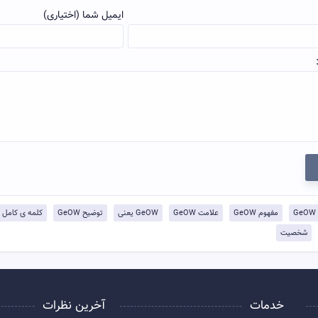
ایمیل شما (اختیاری)
G
مفهوم GeOW
علامت GeOW
GeOW یعنی
توضيح GeOW
کلمه ی کامل GeOW
شخصیت
خدمات
آخرین نظرات