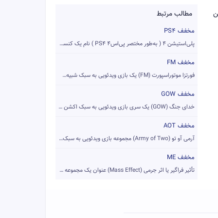
رین
مطالب مرتبط
مخفف PS4
پلی‌استیشن ۴ ( به‌طور مختصر پی‌اس۴ PS4 ) نام یک کنسول بازی و...
مخفف FM
فورتزا موتوراسپورت (FM) یک بازی ویدئویی به سبک شبیه‌سازی مسا...
مخفف GOW
خدای جنگ (GOW) یک سری بازی ویدئویی به سبک اکشن ماجرایی که تو...
مخفف AOT
آرمی آو تو (Army of Two) مجموعه بازی ویدئویی به سبک تیرانداز...
مخفف ME
تأثیر فراگیر یا اثر جرمی (Mass Effect) عنوان یک مجموعه بازی ...