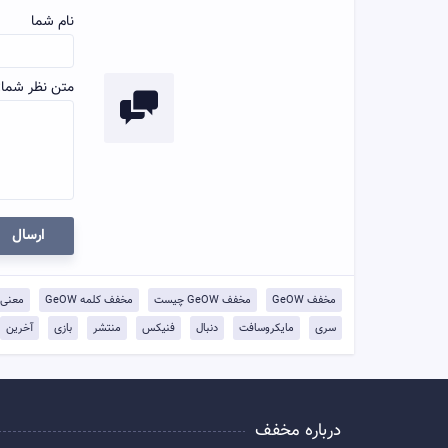
نام شما
متن نظر شما:
ارسال
مخفف GeOW
مخفف GeOW چیست
مخفف کلمه GeOW
معنی eOW
سری
مایکروسافت
دنبال
فنیکس
منتشر
بازی
آخرین
درباره مخفف