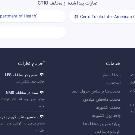
عبارات پیدا شده از مخفف CTIO
partment of Health)
Cerro Tololo Inter-American 
خدمات
آخرین نظرات
مخفف ساز
ت،
عباس در
مخفف LES
جالب بود. تنکس!...
رت
لغت‌نامه
 را
مخفف‌ها براساس حروف الفبا
ممد در
مخفف NMS
مخفف ماه‌های میلادی
موتور من روی انجینش نوشته 
 اولین و
با...
مخفف کشورها
ای
واحد پول کشورها
. حسین علی کریمی در
م
پربازديدترين مخفف‌ها
سلام پیامی به گوشی من ارسا
اول...
تاريخچه مخفف