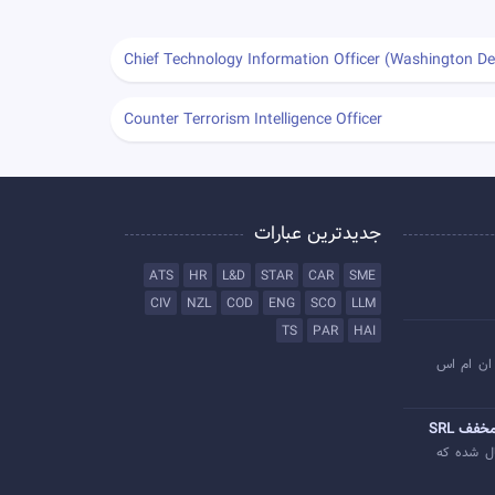
Chief Technology Information Officer (Washington De
Counter Terrorism Intelligence Officer
جدیدترین عبارات
ATS
HR
L&D
STAR
CAR
SME
CIV
NZL
COD
ENG
SCO
LLM
TS
PAR
HAI
ان ام اس
خفف SRL
ل شده که