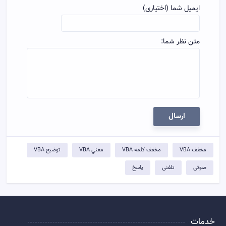
ایمیل شما (اختیاری)
متن نظر شما:
ارسال
مخفف VBA
مخفف کلمه VBA
معني VBA
توضيح VBA
صوتی
تلفنی
پاسخ
خدمات