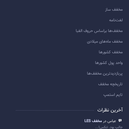
مخفف ساز
لغت‌نامه
مخفف‌ها براساس حروف الفبا
مخفف ماه‌های میلادی
مخفف کشورها
واحد پول کشورها
پربازديدترين مخفف‌ها
تاريخچه مخفف
تایم استمپ
آخرین نظرات
عباس در
مخفف LES
جالب بود. تنکس!...