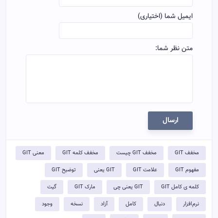
ایمیل شما (اختیاری)
متن نظر شما:
ارسال
مخفف GIT
مخفف GIT چیست
مخفف کلمه GIT
معنی GIT
مفهوم GIT
علامت GIT
GIT یعنی
توضيح GIT
کلمه ی کامل GIT
GIT یعنی چی
مارک GIT
گیت
نرم‌افزار
دنبال
کامل
آزاد
نسخه
وجود