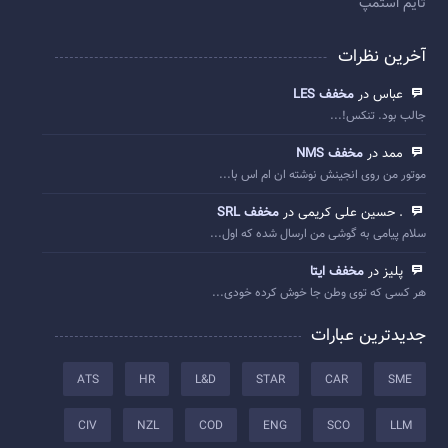
تایم استمپ
آخرین نظرات
عباس در
مخفف LES
جالب بود. تنکس!...
ممد در
مخفف NMS
موتور من روی انجینش نوشته ان ام اس با...
. حسین علی کریمی در
مخفف SRL
سلام پیامی به گوشی من ارسال شده که اول...
پلیز در
مخفف ایتا
هر کسی که توی وطن جا خوش کرده خودی...
جدیدترین عبارات
ATS
HR
L&D
STAR
CAR
SME
CIV
NZL
COD
ENG
SCO
LLM