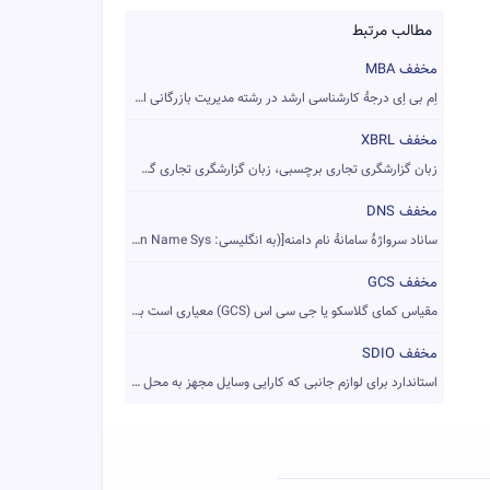
مطالب مرتبط
مخفف MBA
اِم بی اِی درجهٔ کارشناسی ارشد در رشته مدیریت بازرگانی است. ...
مخفف XBRL
زبان گزارشگری تجاری برچسبی، زبان گزارشگری تجاری گسترش‌پذیر ی...
مخفف DNS
ساناد سرواژهٔ سامانهٔ نام دامنه[(به انگلیسی: Domain Name Sys...
مخفف GCS
مقیاس کمای گلاسکو یا جی سی اس (GCS) معیاری است برای تعیین عم...
مخفف SDIO
استاندارد برای لوازم جانبی که کارایی وسایل مجهز به محل کارت ...