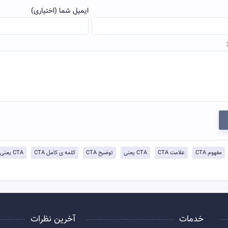
ایمیل شما (اختیاری)
مفهوم CTA
علامت CTA
CTA یعنی
توضيح CTA
کلمه ی کامل CTA
CTA یعنی چی
خدمات
آخرین نظرات