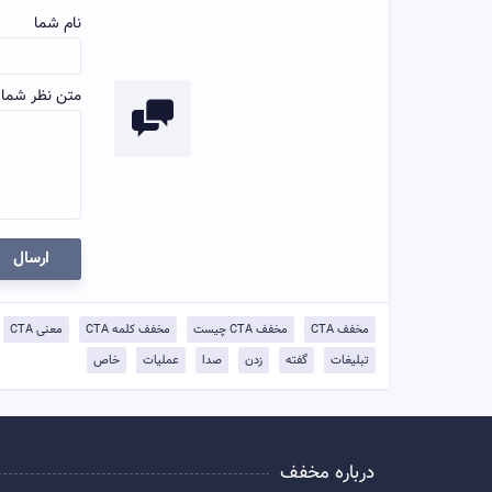
نام شما
متن نظر شما:
ارسال
مخفف CTA
مخفف CTA چیست
مخفف کلمه CTA
معنی CTA
تبلیغات
گفته
زدن
صدا
عملیات
خاص
درباره مخفف