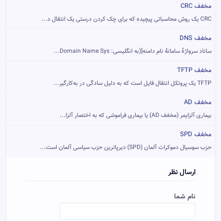
مخفف CRC
CRC یک روش محاسباتی پیچیده که برای چک کردن درستی یک انتقال د...
مخفف DNS
ساناد سرواژهٔ سامانهٔ نام دامنه[(به انگلیسی: Domain Name Sys...
مخفف TFTP
TFTP یک پروتکل انتقال فایل است که به دلیل سادگی در به‌کارگیر...
مخفف AD
بیماری آلزایمر (مخفف AD) یا بیماری فراموشی که به اختصار آلزا...
مخفف SPD
حزب سوسیال دموکرات آلمان (SPD) دیرپاترین حزب سیاسی آلمان است...
ارسال نظر
نام شما