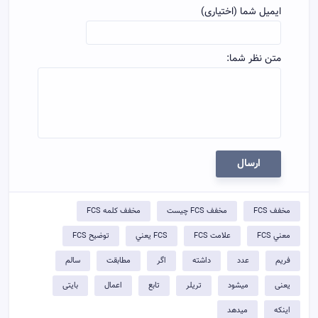
ایمیل شما (اختیاری)
متن نظر شما:
ارسال
مخفف FCS
مخفف FCS چيست
مخفف کلمه FCS
معني FCS
علامت FCS
FCS يعني
توضيح FCS
فریم
عدد
داشته
اگر
مطابقت
سالم
یعنی
میشود
تریلر
تابع
اعمال
بایتی
اینکه
میدهد