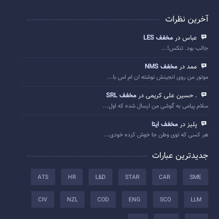
آخرین نظرات
عباس در
مخفف LES
جالب بود. تنکس!...
ممد در
مخفف NMS
موتور من روی انجینش نوشته ان ام اس با...
. حسین علی کریمی در
مخفف SRL
سلام پیامی به گوشی من ارسال شده که اول...
پلیز در
مخفف ایتا
هر کسی که توی وطن جا خوش کرده خودی...
جدیدترین عبارات
ATS
HR
L&D
STAR
CAR
SME
CIV
NZL
COD
ENG
SCO
LLM