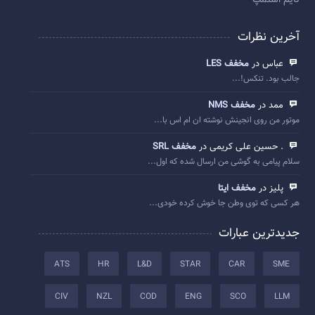
تایم استمپ
آخرین نظرات
عباس در
مخفف LES
جالب بود. تنکس!...
ممد در
مخفف NMS
موتور من روی انجینش نوشته ان ام اس با...
. حسین علی کریمی در
مخفف SRL
سلام پیامی به گوشی من ارسال شده که اول...
پلیز در
مخفف ایتا
هر کسی که توی وطن جا خوش کرده خودی...
جدیدترین عبارات
ATS
HR
L&D
STAR
CAR
SME
CIV
NZL
COD
ENG
SCO
LLM