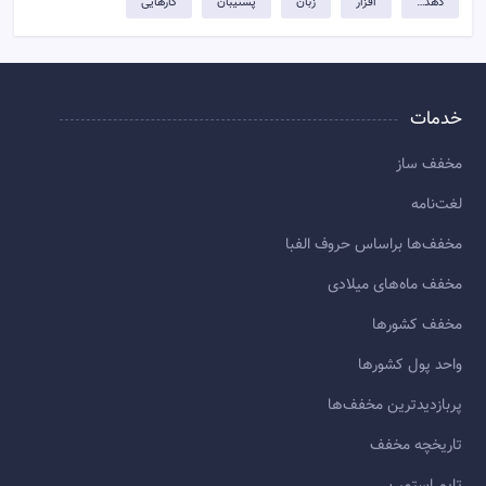
دهد…
افزار
زبان
پشتیبان
کارهایی
خدمات
مخفف ساز
لغت‌نامه
مخفف‌ها براساس حروف الفبا
مخفف ماه‌های میلادی
مخفف کشورها
واحد پول کشورها
پربازديدترين مخفف‌ها
تاريخچه مخفف