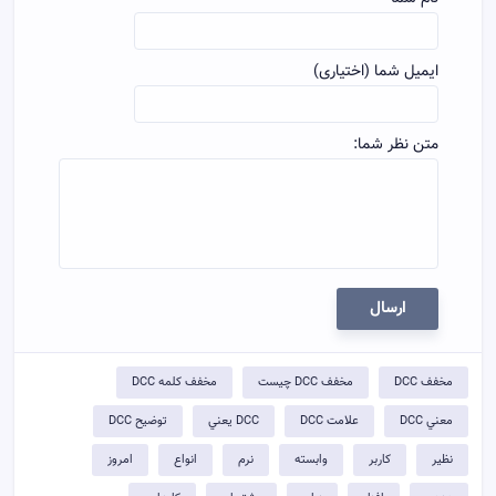
ایمیل شما (اختیاری)
متن نظر شما:
ارسال
مخفف DCC
مخفف DCC چيست
مخفف کلمه DCC
معني DCC
علامت DCC
DCC يعني
توضيح DCC
نظیر
کاربر
وابسته
نرم
انواع
امروز