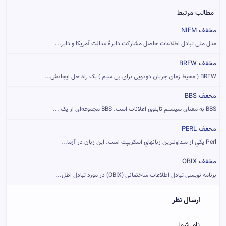
مطالب مرتبط
مخفف NIEM
مدل ملی تبادل اطلاعات حاصل مشارکت دایرهٔ عدالت آمریکا و دایر...
مخفف BREW
BREW ( محیط زمان جریان دودویی برای بی سیم ) یک راه حل ایجادش...
مخفف BBS
BBS به معنای سیستم تابلوی اعلانات است. BBS مجموعه‌ای از یک ...
مخفف PERL
Perl يکي از متداولترين زبانهاي اسکريپت است. اين زبان در آزما...
مخفف OBIX
برنامه نویسی تبادل اطلاعات ساختمانی (OBIX) در مورد تبادل اطل...
ارسال نظر
نام شما