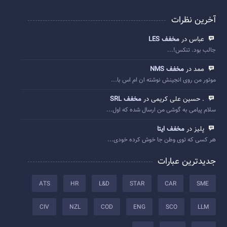
آخرین نظرات
عباس در
مخفف LES
جالب بود. تنکس!...
ممد در
مخفف NMS
موتور من روی انجینش نوشته ان ام اس با...
. حسین علی کریمی در
مخفف SRL
سلام پیامی به گوشی من ارسال شده که اول...
پلیز در
مخفف ایتا
هر کسی که توی وطن جا خوش کرده خودی...
جدیدترین عبارات
ATS
HR
L&D
STAR
CAR
SME
CIV
NZL
COD
ENG
SCO
LLM