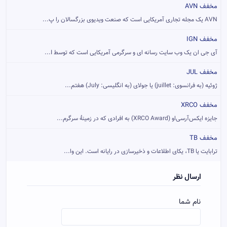
مخفف AVN
AVN یک مجله تجاری آمریکایی است که صنعت ویدیوی بزرگسالان را پ...
مخفف IGN
آی جی ان یک وب سایت رسانه ای و سرگرمی آمریکایی است که توسط I...
مخفف JUL
ژوئیه (به فرانسوی: juillet) یا جولای (به انگلیسی: July) هفتم...
مخفف XRCO
جایزه ایکس‌آرسی‌او (XRCO Award) به افرادی که در زمینهٔ سرگرم...
مخفف TB
ترابایت یا TB، یکای اطلاعات و ذخیرسازی در رایانه است. این وا...
ارسال نظر
نام شما