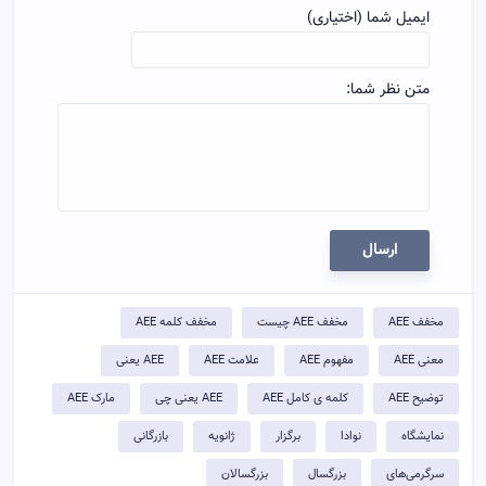
ایمیل شما (اختیاری)
متن نظر شما:
ارسال
مخفف AEE
مخفف AEE چیست
مخفف کلمه AEE
معنی AEE
مفهوم AEE
علامت AEE
AEE یعنی
توضيح AEE
کلمه ی کامل AEE
AEE یعنی چی
مارک AEE
نمایشگاه
نوادا
برگزار
ژانویه
بازرگانی
سرگرمی‌های
بزرگسال
بزرگسالان